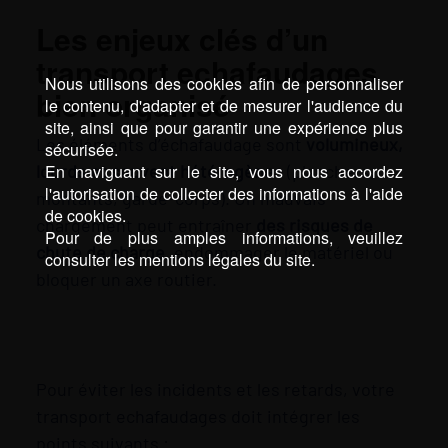
Les enjeux clés d’un
transport echafaudages
Nous utilisons des cookies afin de personnaliser
bien organisé
le contenu, d'adapter et de mesurer l'audience du
site, ainsi que pour garantir une expérience plus
Les éléments d’échafaudage sont
volumineux,
sécurisée.
En naviguant sur le site, vous nous accordez
lourds et souvent hétérogènes
(planchers,
l'autorisation de collecter des informations à l'aide
montants, garde‑corps). Un mauvais
de cookies.
chargement peut entraîner
des risques de
Pour de plus amples informations, veuillez
chute de charge
, endommager le matériel ou
consulter les mentions légales du site.
bloquer un axe routier.
Pour éviter les incidents et les retards, votre
transport echafaudages doit intégrer les
points suivants :