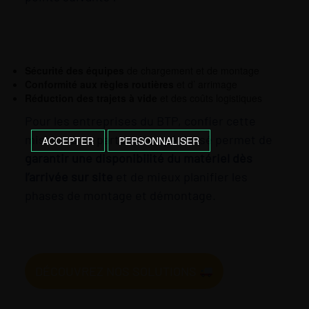
Sécurité des équipes
de chargement et de montage
Conformité aux règles routières
et d’ arrimage
Réduction des trajets à vide
et des coûts logistiques
Pour les entreprises du BTP, confier cette
mission à un partenaire spécialisé permet de
ACCEPTER
PERSONNALISER
garantir une disponibilité du matériel dès
l’arrivée sur site
et de mieux planifier les
phases de montage et démontage.
DÉCOUVREZ NOS SOLUTIONS