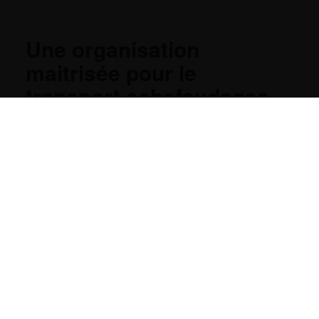
Une organisation
maitrisée pour le
transport echafaudages
chez Transports Rosson
Une bonne préparation commence par un
inventaire précis des composants à
transporter
et par l’anticipation des accès
chantier. Cela facilite le choix du
type de
camion
, des
créneaux de livraison
et des
moyens de manutention
nécessaires.