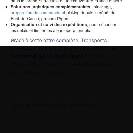
dans le Grand Sud-Ouest et une couverture France entière
Solutions logistiques complémentaires
: stockage,
préparation de commande
et picking depuis le dépôt de
Pont-du-Casse, proche d’Agen
Organisation et suivi des expéditions
, pour sécuriser
les délais et limiter les aléas opérationnels
Grâce à cette offre complète, Transports
Rosson permet aux entreprises du BTP de
se
concentrer sur leurs chantiers
, tout en
s’appuyant sur un partenaire transport fiable,
réactif et expérimenté.
Obtenez votre devis dès maintenant