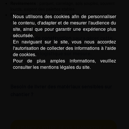
Revêtements
: parquet, carrelage, sols souples, souvent
lourds, exigent des palettes stables.
Éléments de cuisine et salle de bains
: meubles, plans
Nous utilisons des cookies afin de personnaliser
de travail et équipements sensibles aux chocs.
le contenu, d'adapter et de mesurer l'audience du
site, ainsi que pour garantir une expérience plus
Un
transporteur spécialisé dans le transport
sécurisée.
matériaux de construction
saura gérer cette
En naviguant sur le site, vous nous accordez
diversité avec du matériel adapté et une
l'autorisation de collecter des informations à l'aide
planification logistique sur mesure.
de cookies.
Pour de plus amples informations, veuillez
consulter les mentions légales du site.
Besoin de livrer des matériaux sensibles sur
chantier ?
DEMANDEZ VOTRE DEVIS TRANSPORT BTP