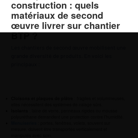
construction : quels
matériaux de second
œuvre livrer sur chantier
BTP ?
Les chantiers de second œuvre mobilisent une
grande diversité de produits. En voici les
principaux :
Cloisons et plaques de plâtre
: fragiles et volumineuses,
elles nécessitent des systèmes de calage sûrs.
Isolants
: laine de verre, panneaux rigides ou mousse
polyuréthane demandent une protection contre l’humidité.
Menuiseries
: portes, fenêtres, volets, souvent sur
mesure, doivent être transportés verticalement et
manipulés avec soin.