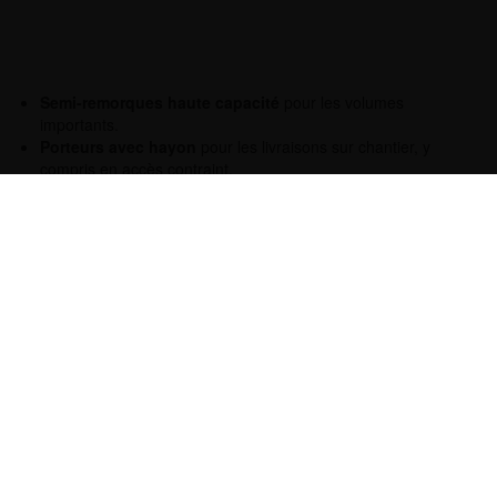
Semi-remorques haute capacité
pour les volumes
importants.
Porteurs avec hayon
pour les livraisons sur chantier, y
compris en accès contraint.
Chargement à quai ou latéral
selon la configuration du
site.
Les livraisons sont assurées sur l’ensemble du
territoire, avec des
délais de 24 à 72 h
selon la
zone
. Le
suivi en temps réel
permet une
traçabilité fiable et une coordination fluide
avec les équipes chantier.
FAIRE UNE DEMANDE DE TRANSPORT