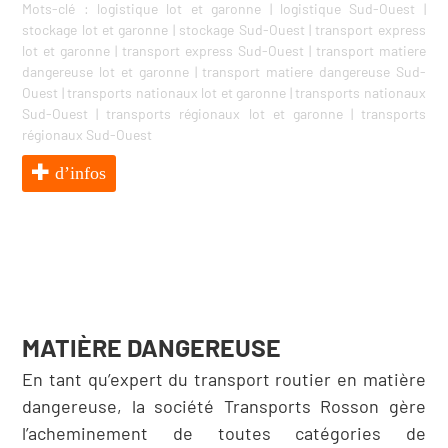
Mots-clé :
logistique lot et garonne
|
logistique Sud-Ouest
|
stockage lot et garonne
|
stockage Sud-Ouest
|
transport express
lot et garonne
|
transport express Sud-Ouest
|
transport matiere
dangereuse lot et garonne
|
transport matiere dangereuse Sud-
Ouest
|
transports nationaux lot et garonne
|
transports nationaux
Sud-Ouest
|
transports régionaux lot et garonne
|
transports
régionaux Sud-Ouest
d’infos
MATIÈRE DANGEREUSE
En tant qu’expert du transport routier en matière
dangereuse, la société Transports Rosson gère
l’acheminement de toutes catégories de