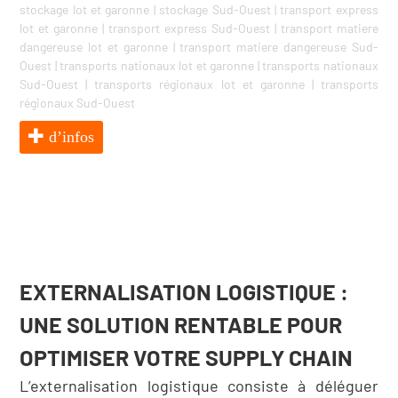
stockage lot et garonne
|
stockage Sud-Ouest
|
transport express
lot et garonne
|
transport express Sud-Ouest
|
transport matiere
dangereuse lot et garonne
|
transport matiere dangereuse Sud-
Ouest
|
transports nationaux lot et garonne
|
transports nationaux
Sud-Ouest
|
transports régionaux lot et garonne
|
transports
régionaux Sud-Ouest
d’infos
EXTERNALISATION LOGISTIQUE :
UNE SOLUTION RENTABLE POUR
OPTIMISER VOTRE SUPPLY CHAIN
L’externalisation logistique consiste à déléguer