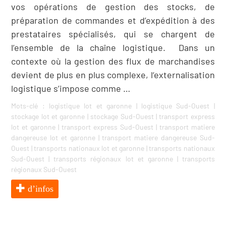
vos opérations de gestion des stocks, de
préparation de commandes et d’expédition à des
prestataires spécialisés, qui se chargent de
l’ensemble de la chaîne logistique. Dans un
contexte où la gestion des flux de marchandises
devient de plus en plus complexe, l‘externalisation
logistique s’impose comme …
Mots-clé :
logistique lot et garonne
|
logistique Sud-Ouest
|
stockage lot et garonne
|
stockage Sud-Ouest
|
transport express
lot et garonne
|
transport express Sud-Ouest
|
transport matiere
dangereuse lot et garonne
|
transport matiere dangereuse Sud-
Ouest
|
transports nationaux lot et garonne
|
transports nationaux
Sud-Ouest
|
transports régionaux lot et garonne
|
transports
régionaux Sud-Ouest
d’infos