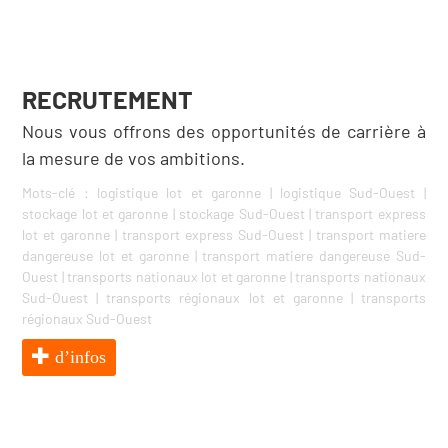
RECRUTEMENT
Nous vous offrons des opportunités de carrière à
la mesure de vos ambitions.
Mots-clé :
logistique lot et garonne
|
logistique Sud-Ouest
|
stockage lot et garonne
|
stockage Sud-Ouest
|
transport express
lot et garonne
|
transport express Sud-Ouest
|
transport matiere
dangereuse lot et garonne
|
transport matiere dangereuse Sud-
Ouest
|
transports nationaux lot et garonne
|
transports nationaux
Sud-Ouest
|
transports régionaux lot et garonne
|
transports
régionaux Sud-Ouest
d’infos