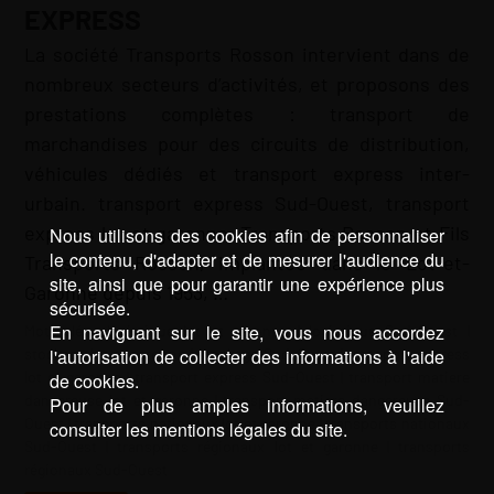
EXPRESS
La société Transports Rosson intervient dans de
nombreux secteurs d’activités, et proposons des
prestations complètes : transport de
marchandises pour des circuits de distribution,
véhicules dédiés et transport express inter-
urbain. transport express Sud-Ouest, transport
express lot et garonne, Transports Rosson et Fils
Nous utilisons des cookies afin de personnaliser
le contenu, d'adapter et de mesurer l'audience du
Transports Rosson, implantée dans le Lot-et-
site, ainsi que pour garantir une expérience plus
Garonne depuis 1953, …
sécurisée.
En naviguant sur le site, vous nous accordez
Mots-clé :
logistique lot et garonne
|
logistique Sud-Ouest
|
l'autorisation de collecter des informations à l'aide
stockage lot et garonne
|
stockage Sud-Ouest
|
transport express
lot et garonne
|
transport express Sud-Ouest
|
transport matiere
de cookies.
dangereuse lot et garonne
|
transport matiere dangereuse Sud-
Pour de plus amples informations, veuillez
Ouest
|
transports nationaux lot et garonne
|
transports nationaux
consulter les mentions légales du site.
Sud-Ouest
|
transports régionaux lot et garonne
|
transports
régionaux Sud-Ouest