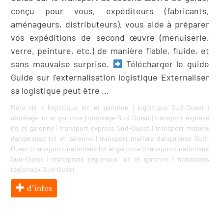
conçu pour vous, expéditeurs (fabricants,
aménageurs, distributeurs), vous aide à préparer
vos expéditions de second œuvre (menuiserie,
verre, peinture, etc.) de manière fiable, fluide, et
sans mauvaise surprise.
Télécharger le guide
Guide sur l’externalisation logistique Externaliser
sa logistique peut être …
Mots-clé :
logistique lot et garonne
|
logistique Sud-Ouest
|
stockage lot et garonne
|
stockage Sud-Ouest
|
transport express
lot et garonne
|
transport express Sud-Ouest
|
transport matiere
dangereuse lot et garonne
|
transport matiere dangereuse Sud-
Ouest
|
transports nationaux lot et garonne
|
transports nationaux
Sud-Ouest
|
transports régionaux lot et garonne
|
transports
régionaux Sud-Ouest
d’infos