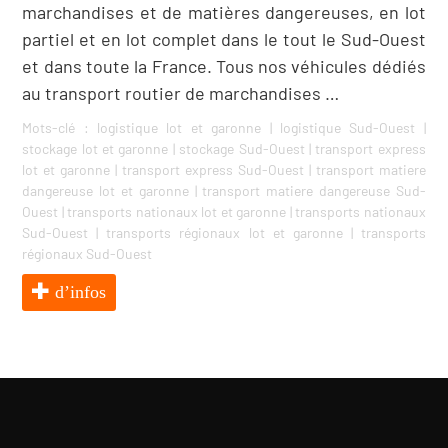
marchandises et de matières dangereuses, en lot
partiel et en lot complet dans le tout le Sud-Ouest
et dans toute la France. Tous nos véhicules dédiés
au transport routier de marchandises …
Mots-clé :
logistique lot et garonne
|
logistique Sud-Ouest
|
stockage lot et garonne
|
stockage Sud-Ouest
|
transport express
lot et garonne
|
transport express Sud-Ouest
|
transport matiere
dangereuse lot et garonne
|
transport matiere dangereuse Sud-
Ouest
|
transports nationaux lot et garonne
|
transports nationaux
Sud-Ouest
|
transports régionaux lot et garonne
|
transports
régionaux Sud-Ouest
d’infos