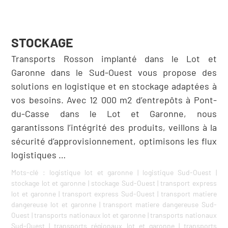
STOCKAGE
Transports Rosson implanté dans le Lot et
Garonne dans le Sud-Ouest vous propose des
solutions en logistique et en stockage adaptées à
vos besoins. Avec 12 000 m2 d’entrepôts à Pont-
du-Casse dans le Lot et Garonne, nous
garantissons l’intégrité des produits, veillons à la
sécurité d’approvisionnement, optimisons les flux
logistiques …
Mots-clé :
logistique lot et garonne
|
logistique Sud-Ouest
|
stockage lot et garonne
|
stockage Sud-Ouest
|
transport express
lot et garonne
|
transport express Sud-Ouest
|
transport matiere
dangereuse lot et garonne
|
transport matiere dangereuse Sud-
Ouest
|
transports nationaux lot et garonne
|
transports nationaux
Sud-Ouest
|
transports régionaux lot et garonne
|
transports