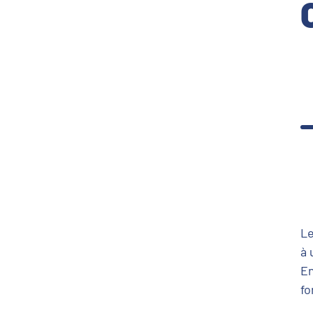
Le
à 
E
fo