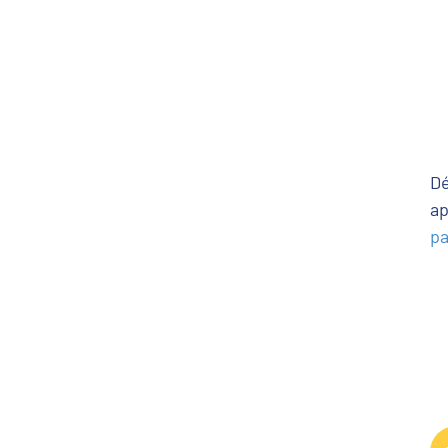
Dé
ap
pa